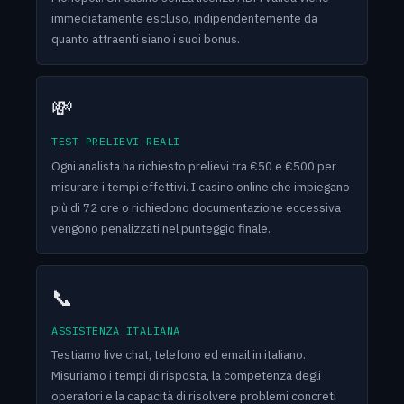
immediatamente escluso, indipendentemente da
quanto attraenti siano i suoi bonus.
💸
TEST PRELIEVI REALI
Ogni analista ha richiesto prelievi tra €50 e €500 per
misurare i tempi effettivi. I casino online che impiegano
più di 72 ore o richiedono documentazione eccessiva
vengono penalizzati nel punteggio finale.
📞
ASSISTENZA ITALIANA
Testiamo live chat, telefono ed email in italiano.
Misuriamo i tempi di risposta, la competenza degli
operatori e la capacità di risolvere problemi concreti