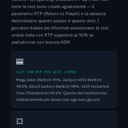
tutte le slot sono create ugualmente — il
parametro RTP (Return to Player) e la varianza
determinano quanto spesso e quanto vinci. I
giocatori italiani più informati selezionano le slot
online italia con RTP superiore al 96% su
piattaforme con licenza ADM.
🎰
SLOT CON RTP PIÙ ALTO (>97%)
Mega Joker (NetEnt) 99%, Jackpot 6000 (NetEnt)
98.8%, Blood Suckers (NetEnt) 98%, 1429 Uncharted
Seas (Thunderkick) 98.6%. Queste slot restituiscono
statisticamente più denaro per ogni euro giocato.
💥