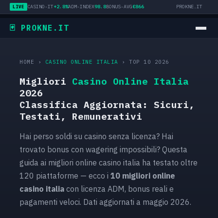
CASINO-IT
+2.8%
ADM-INDEX
98.8
BONUS-AVG
€866
PROKNE.IT
LIVE
🃏 PROKNE.IT
HOME ›
CASINO ONLINE ITALIA
› TOP 10 2026
Migliori
Casino Online Italia
2026
Classifica Aggiornata: Sicuri,
Testati, Remunerativi
Hai perso soldi su casino senza licenza? Hai
trovato bonus con wagering impossibili? Questa
guida ai migliori online casino italia ha testato oltre
120 piattaforme — ecco i
10 migliori online
casino italia
con licenza ADM, bonus reali e
pagamenti veloci. Dati aggiornati a maggio 2026.