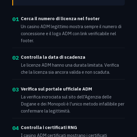
01
Cerca il numero di licenza nel footer
Un casino ADM legittimo mostra sempre il numero di
concessione e il logo ADM con link verificabile nel
footer.
02
Controlla la data di scadenza
Le licenze ADM hanno una durata limitata. Verifica
che la licenza sia ancora valida e non scaduta.
03
Verifica sul portale ufficiale ADM
La verifica incrociata sul sito dell'Agenzia delle
Dogane e dei Monopoli è l'unico metodo infallibile per
confermare la legittimità.
04
Controlla i certificati RNG
I casino ADM certificati mostrano i certificati