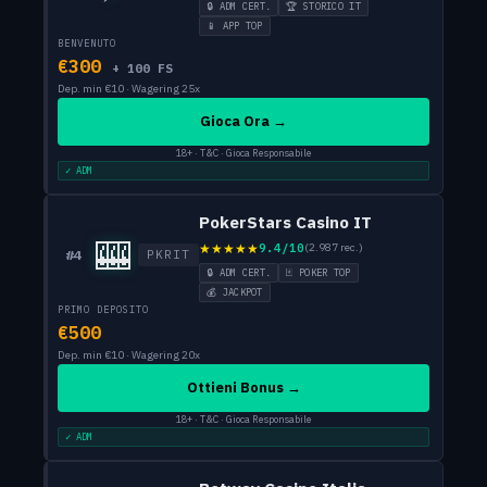
🔒 ADM CERT.
🏆 STORICO IT
📱 APP TOP
BENVENUTO
€300
+ 100 FS
Dep. min €10 · Wagering 25x
Gioca Ora →
18+ · T&C · Gioca Responsabile
✓ ADM
PokerStars Casino IT
🎰
★★★★★
9.4/10
(2.987 rec.)
#4
PKRIT
🔒 ADM CERT.
🃏 POKER TOP
💰 JACKPOT
PRIMO DEPOSITO
€500
Dep. min €10 · Wagering 20x
Ottieni Bonus →
18+ · T&C · Gioca Responsabile
✓ ADM