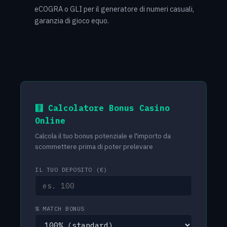
eCOGRA o GLI per il generatore di numeri casuali,
garanzia di gioco equo.
🧮 Calcolatore Bonus Casino
Online
Calcola il tuo bonus potenziale e l'importo da
scommettere prima di poter prelevare
IL TUO DEPOSITO (€)
% MATCH BONUS