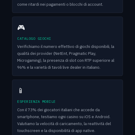
come ritardi nei pagamenti o blocchi di account.
🎮
CATALOGO GIOCHI
Verifichiamo il numero effettivo di giochi disponibili, la
qualità dei provider (NetEnt, Pragmatic Play,
Microgaming), la presenza di slot con RTP superiore al
96% e la varietà di tavoli live dealer in italiano.
📱
ESPERIENZA MOBILE
Con il 73% dei giocatori italiani che accede da
smartphone, testiamo ogni casino su iOS e Android.
Valutiamo la velocità di caricamento, la reattività del
touchscreen e la disponibilità di app native.