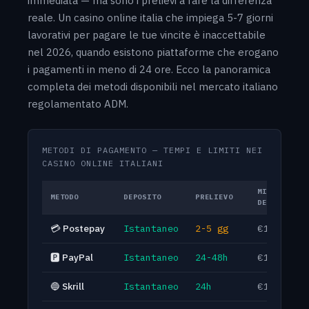
immediata — ma sono i prelievi a fare la differenza
reale. Un casino online italia che impiega 5-7 giorni
lavorativi per pagare le tue vincite è inaccettabile
nel 2026, quando esistono piattaforme che erogano
i pagamenti in meno di 24 ore. Ecco la panoramica
completa dei metodi disponibili nel mercato italiano
regolamentato ADM.
METODI DI PAGAMENTO — TEMPI E LIMITI NEI
CASINO ONLINE ITALIANI
MIN
MIN
METODO
DEPOSITO
PRELIEVO
DEP.
PRE
💳 Postepay
Istantaneo
2-5 gg
€10
€1
🅿️ PayPal
Istantaneo
24-48h
€10
€1
🔵 Skrill
Istantaneo
24h
€10
€2