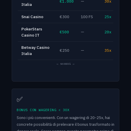
€1.000
—
30x
€
Italia
Snai Casino
€300
100 FS
25x
€
PokerStars
€500
—
20x
€
Casino IT
Betway Casino
€250
—
35x
€
Italia
← scorri →
✅
BONUS CON WAGERING < 30X
Sono i più convenienti. Con un wagering di 20-25x, hai
concrete possibilità di prelevare il bonus trasformato in