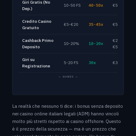
Giri Gratis (No
10-50 FS
40-50x
€50-€100
Dep.)
Credito Casino
€5-€20
35-45x
€50
Gratuito
Cashback Primo
€200-
10-20%
10-20x
Deposito
€500
Giri su
5-20 FS
30x
€30
Registrazione
← scorri →
La realtà che nessuno ti dice: i bonus senza deposito
nei casino online italiani legali (ADM) hanno vincoli
molto più stretti rispetto ai casino offshore. Questo
è il prezzo della sicurezza — ma è un prezzo che