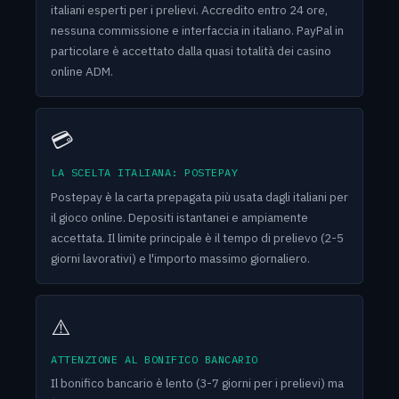
italiani esperti per i prelievi. Accredito entro 24 ore,
nessuna commissione e interfaccia in italiano. PayPal in
particolare è accettato dalla quasi totalità dei casino
online ADM.
💳
LA SCELTA ITALIANA: POSTEPAY
Postepay è la carta prepagata più usata dagli italiani per
il gioco online. Depositi istantanei e ampiamente
accettata. Il limite principale è il tempo di prelievo (2-5
giorni lavorativi) e l'importo massimo giornaliero.
⚠️
ATTENZIONE AL BONIFICO BANCARIO
Il bonifico bancario è lento (3-7 giorni per i prelievi) ma